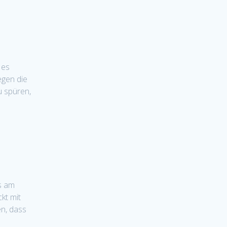
 es
egen die
u spüren,
s am
kt mit
en, dass