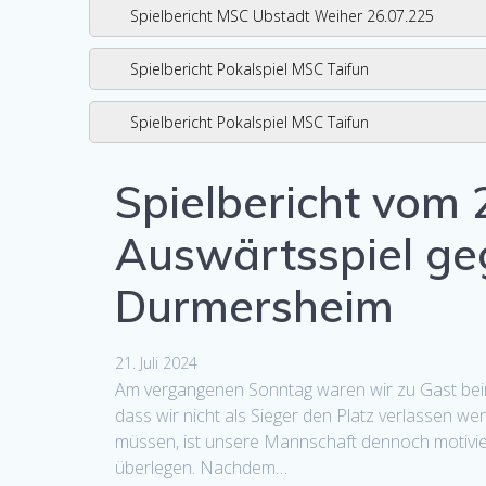
Spielbericht MSC Ubstadt Weiher 26.07.225
Spielbericht Pokalspiel MSC Taifun
Spielbericht Pokalspiel MSC Taifun
Spielbericht vom 
Auswärtsspiel g
Durmersheim
21. Juli 2024
Am vergangenen Sonntag waren wir zu Gast be
dass wir nicht als Sieger den Platz verlassen w
müssen, ist unsere Mannschaft dennoch motivier
überlegen. Nachdem…