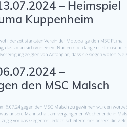
13.07.2024 – Heimspiel
Puma Kuppenheim
ohl derzeit stärksten Verein der Motoballiga den MSC Puma
g, dass man sich von einem Namen noch lange nicht einschüch
ereinigung zeigten von Anfang an, dass sie siegen wollen. Sie z
06.07.2024 –
egen den MSC Malsch
 am 6.07.24 gegen den MSC Malsch zu gewinnen wurden wortwör
ng, was unsere Mannschaft am vergangenen Wochenende in Mal
 zügig vor das Gegentor. Jedoch scheiterte hier bereits die viel