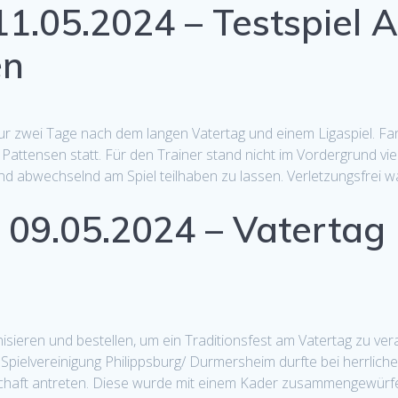
11.05.2024 – Testspiel 
en
ur zwei Tage nach dem langen Vatertag und einem Ligaspiel. Fa
Pattensen statt. Für den Trainer stand nicht im Vordergrund vie
d abwechselnd am Spiel teilhaben zu lassen. Verletzungsfrei w
 09.05.2024 – Vatertag
sieren und bestellen, um ein Traditionsfest am Vatertag zu ver
pielvereinigung Philippsburg/ Durmersheim durfte bei herrlich
haft antreten. Diese wurde mit einem Kader zusammengewürfe