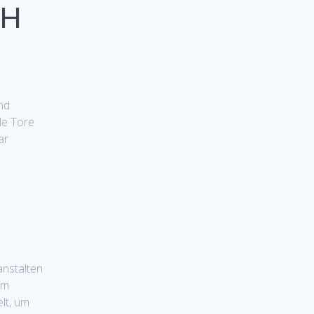
AH
nd
le Tore
ar
anstalten
em
lt, um