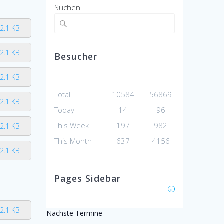
Suchen
2.1 KB
2.1 KB
Besucher
2.1 KB
Total
10584
56869
2.1 KB
Today
14
96
This Week
197
982
2.1 KB
This Month
637
4156
2.1 KB
Pages Sidebar
i
2.1 KB
Nächste Termine