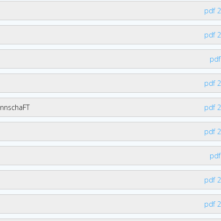
pdf 2
pdf 2
pdf
pdf 2
annschaFT
pdf 2
pdf 2
pdf
pdf 2
pdf 2