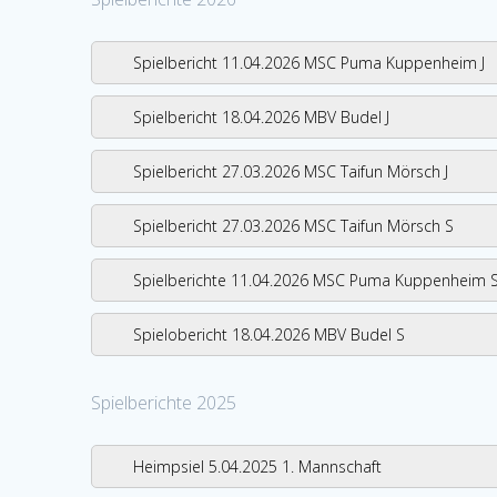
Spielbericht 11.04.2026 MSC Puma Kuppenheim J
Spielbericht 18.04.2026 MBV Budel J
Spielbericht 27.03.2026 MSC Taifun Mörsch J
Spielbericht 27.03.2026 MSC Taifun Mörsch S
Spielberichte 11.04.2026 MSC Puma Kuppenheim 
Spielobericht 18.04.2026 MBV Budel S
Spielberichte 2025
Heimpsiel 5.04.2025 1. Mannschaft