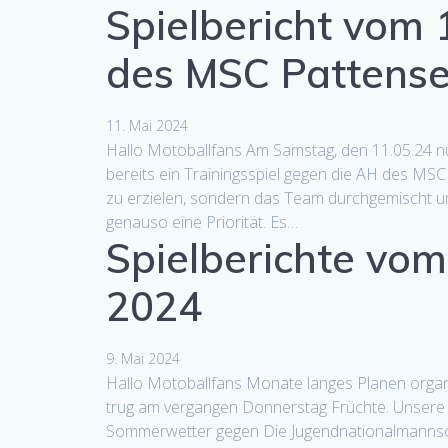
Spielbericht vom 
des MSC Pattens
11. Mai 2024
Hallo Motoballfans Am Samstag, den 11.05.24 n
bereits ein Trainingsspiel gegen die AH des MSC 
zu erzielen, sondern das Team durchgemischt un
genauso eine Priorität. Es…
Spielberichte vom
2024
9. Mai 2024
Hallo Motoballfans Monate langes Planen organi
trug am vergangen Donnerstag Früchte. Unsere S
Sommerwetter gegen Die Jugendnationalmannsc