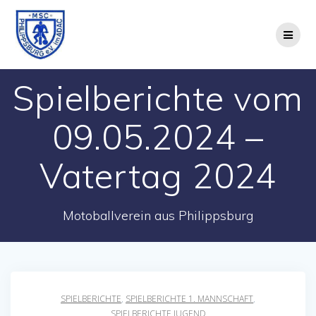
Zum
Inhalt
springen
Spielberichte vom
09.05.2024 –
Vatertag 2024
Motoballverein aus Philippsburg
SPIELBERICHTE
,
SPIELBERICHTE 1. MANNSCHAFT
,
SPIELBERICHTE JUGEND