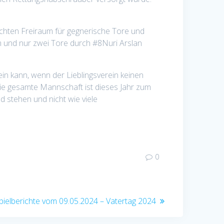
machten Freiraum für gegnerische Tore und
m und nur zwei Tore durch #8Nuri Arslan
in kann, wenn der Lieblingsverein keinen
 die gesamte Mannschaft ist dieses Jahr zum
 stehen und nicht wie viele
0
ächster
pielberichte vom 09.05.2024 – Vatertag 2024
eitrag: