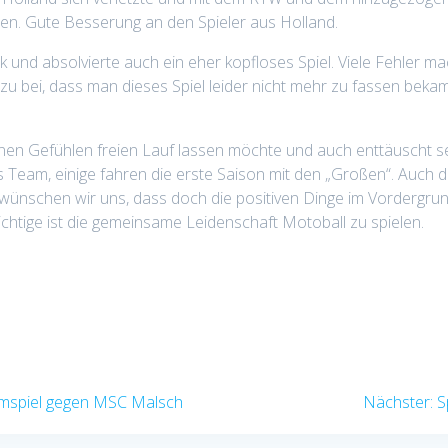
hen. Gute Besserung an den Spieler aus Holland.
ck und absolvierte auch ein eher kopfloses Spiel. Viele Fehler 
zu bei, dass man dieses Spiel leider nicht mehr zu fassen beka
nen Gefühlen freien Lauf lassen möchte und auch enttäuscht se
es Team, einige fahren die erste Saison mit den „Großen“. Auch
ünschen wir uns, dass doch die positiven Dinge im Vordergrund
htige ist die gemeinsame Leidenschaft Motoball zu spielen.
N
eimspiel gegen MSC Malsch
Nächster:
S
B