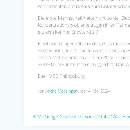
Wir verzichten auf Details zum Unfallgesche
Die erste Mannschaft hatte nicht so viel Glü
Konzentrationsprobleme trugen ihren Teil da
erzielen konnte. Endstand 2:7
Emotionen tragen oft dazu bei, dass man sei
Sieg einholt. Jedoch haben wir ein sehr jung
ersten Mal zusammen auf dem Platz. Daher w
Siege/Tore/Punkte man errungen hat. Das Wic
Euer MSC Philippsburg
von
Andre Messinger
unter 4. Mai 2024
Beitragsnavigation
Vorheriger
Vorherige:
Spielbericht vom 27.04.2024 – H
Beitrag: