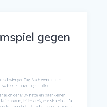
imspiel gegen
in schwieriger Tag. Auch wenn unser
 so tolle Erinnerung schaffen.
r auch der MBV hatte ein paar kleinen
iechbaum, leider ereignete sich ein Unfall
enen Rettungshubschrauber versorgt wurde.