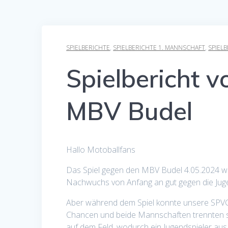
SPIELBERICHTE
,
SPIELBERICHTE 1. MANNSCHAFT
,
SPIEL
Spielbericht 
MBV Budel
Hallo Motoballfans
Das Spiel gegen den MBV Budel 4.05.2024 wa
Nachwuchs von Anfang an gut gegen die Jugen
Aber während dem Spiel konnte unsere SPVGG
Chancen und beide Mannschaften trennten sic
auf dem Feld, wodurch ein Jugendspieler au