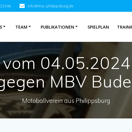
722346
info@msc-philippsburg.de
S
TEAM
PUBLIKATIONEN
SPIELPLAN
TRAINI
t vom 04.05.2024
gegen MBV Bude
Motoballverein aus Philippsburg