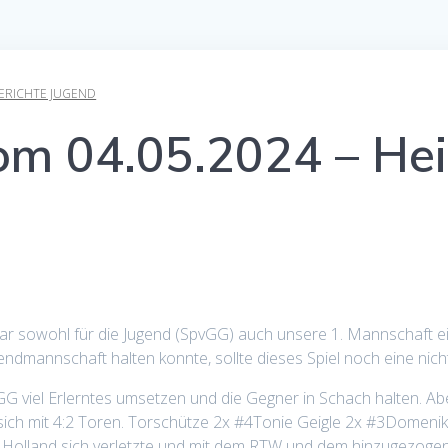
BERICHTE JUGEND
vom 04.05.2024 – He
r sowohl für die Jugend (SpvGG) auch unsere 1. Mannschaft e
dmannschaft halten konnte, sollte dieses Spiel noch eine nicht
 viel Erlerntes umsetzen und die Gegner in Schach halten. Abe
h mit 4:2 Toren. Torschütze 2x #4Tonie Geigle 2x #3Domenik Kr
s Holland sich verletzte und mit dem RTW und dem hinzugezog