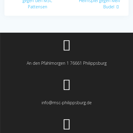
gegen den MSC
Heimspiel gegen MBV
Pattensen
Budel
An den Pfählmorgen 1 76661 Philippsburg
info@msc-philippsburg.de