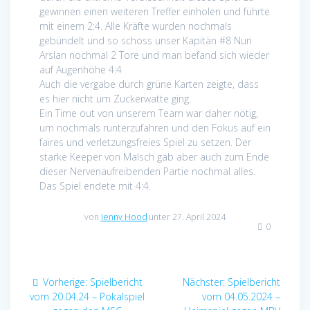
gewinnen einen weiteren Treffer einholen und führte
mit einem 2:4. Alle Kräfte wurden nochmals
gebündelt und so schoss unser Kapitän #8 Nuri
Arslan nochmal 2 Tore und man befand sich wieder
auf Augenhöhe 4:4
Auch die vergabe durch grüne Karten zeigte, dass
es hier nicht um Zuckerwatte ging.
Ein Time out von unserem Team war daher nötig,
um nochmals runterzufahren und den Fokus auf ein
faires und verletzungsfreies Spiel zu setzen. Der
starke Keeper von Malsch gab aber auch zum Ende
dieser Nervenaufreibenden Partie nochmal alles.
Das Spiel endete mit 4:4.
von
Jenny Hood
unter 27. April 2024
0
Beitragsnavigation
Vorheriger
Nächster
Vorherige:
Spielbericht
Nächster:
Spielbericht
Beitrag:
Beitrag:
vom 20.04.24 – Pokalspiel
vom 04.05.2024 –