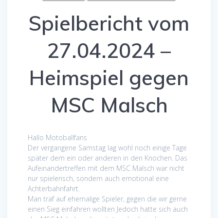
Spielbericht vom
27.04.2024 –
Heimspiel gegen
MSC Malsch
Hallo Motoballfans
Der vergangene Samstag lag wohl noch einige Tage
später dem ein oder anderen in den Knochen. Das
Aufeinandertreffen mit dem MSC Malsch war nicht
nur spielerisch, sondern auch emotional eine
Achterbahnfahrt.
Man traf auf ehemalige Spieler, gegen die wir gerne
einen Sieg einfahren wollten Jedoch hatte sich auch