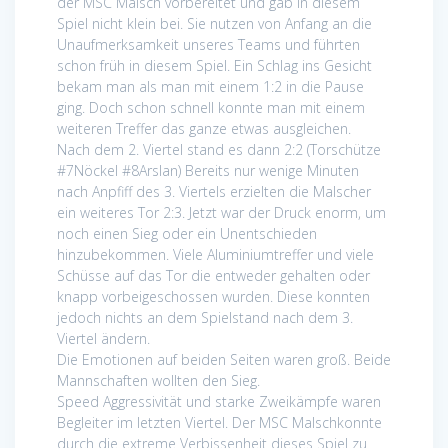
der MSC Malsch vorbereitet und gab in diesem
Spiel nicht klein bei. Sie nutzen von Anfang an die
Unaufmerksamkeit unseres Teams und führten
schon früh in diesem Spiel. Ein Schlag ins Gesicht
bekam man als man mit einem 1:2 in die Pause
ging. Doch schon schnell konnte man mit einem
weiteren Treffer das ganze etwas ausgleichen.
Nach dem 2. Viertel stand es dann 2:2 (Torschütze
#7Nöckel #8Arslan) Bereits nur wenige Minuten
nach Anpfiff des 3. Viertels erzielten die Malscher
ein weiteres Tor 2:3. Jetzt war der Druck enorm, um
noch einen Sieg oder ein Unentschieden
hinzubekommen. Viele Aluminiumtreffer und viele
Schüsse auf das Tor die entweder gehalten oder
knapp vorbeigeschossen wurden. Diese konnten
jedoch nichts an dem Spielstand nach dem 3.
Viertel ändern.
Die Emotionen auf beiden Seiten waren groß. Beide
Mannschaften wollten den Sieg.
Speed Aggressivität und starke Zweikämpfe waren
Begleiter im letzten Viertel. Der MSC Malschkonnte
durch die extreme Verbissenheit dieses Spiel zu