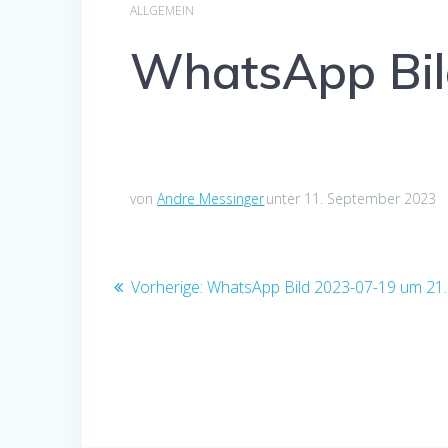
ALLGEMEIN
WhatsApp Bil
von
Andre Messinger
unter 11. September 2023
Beitragsnavigation
Vorheriger
Vorherige:
WhatsApp Bild 2023-07-19 um 21.
Beitrag: