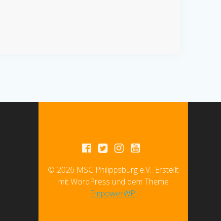
© 2026 MSC Philippsburg e.V.. Erstellt
mit WordPress und dem Theme
EmpowerWP
.