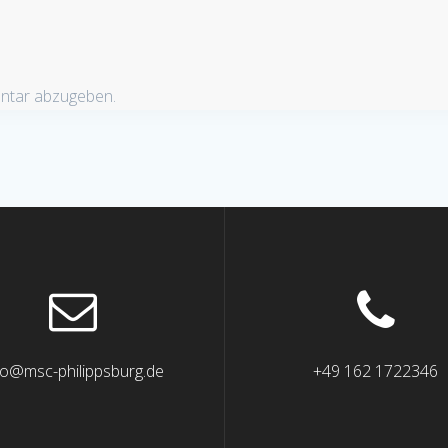
ntar abzugeben.
fo@msc-philippsburg.de
+49 162 1722346