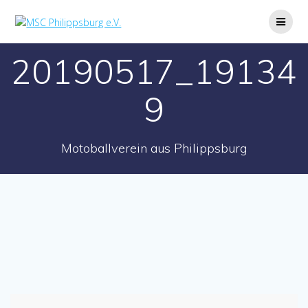
Zum
Inhalt
springen
20190517_19134
9
Motoballverein aus Philippsburg