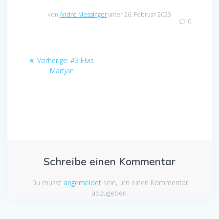
von
Andre Messinger
unter 26. Februar 2023
0
Beitragsnavigation
Vorheriger
Vorherige:
#3 Elvis
Beitrag:
Martjan
Schreibe einen Kommentar
Du musst
angemeldet
sein, um einen Kommentar
abzugeben.