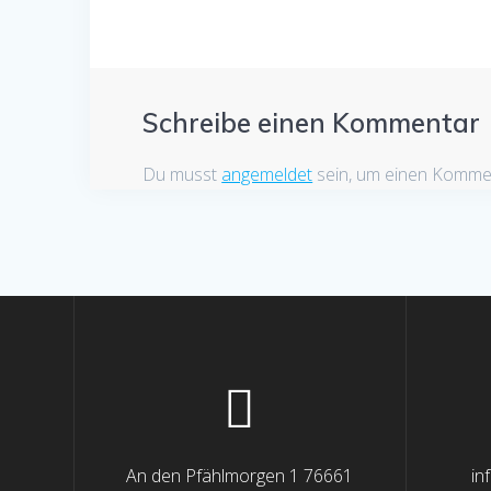
Schreibe einen Kommentar
Du musst
angemeldet
sein, um einen Komme
An den Pfählmorgen 1 76661
in