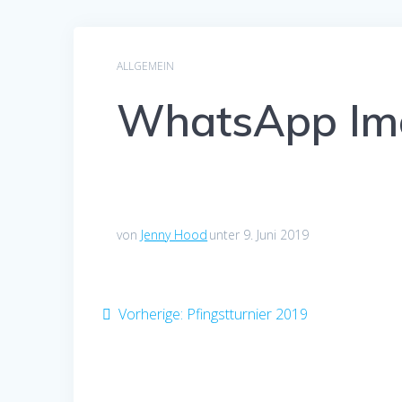
ALLGEMEIN
WhatsApp Ima
von
Jenny Hood
unter 9. Juni 2019
Beitragsnavigation
Vorheriger
Vorherige:
Pfingstturnier 2019
Beitrag: