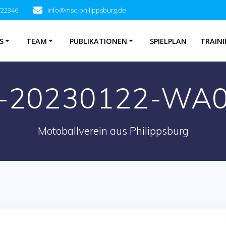
722346
info@msc-philippsburg.de
S
TEAM
PUBLIKATIONEN
SPIELPLAN
TRAINI
-20230122-WA
Motoballverein aus Philippsburg