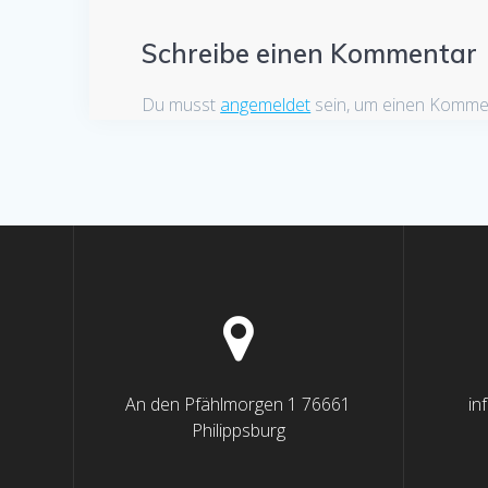
Schreibe einen Kommentar
Du musst
angemeldet
sein, um einen Komme
An den Pfählmorgen 1 76661
in
Philippsburg