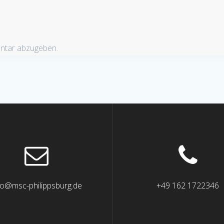
ntar abzugeben.
fo@msc-philippsburg.de
+49 162 1722346