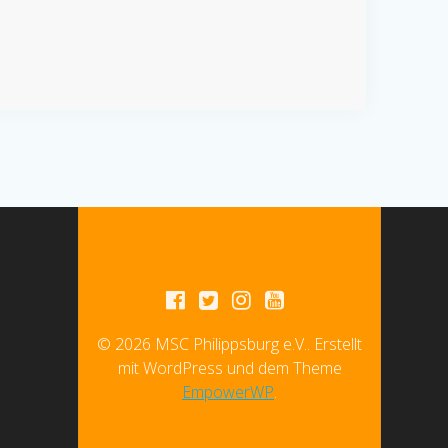
© 2026 MSC Philippsburg e.V.. Erstellt
mit WordPress und dem Theme
EmpowerWP
.