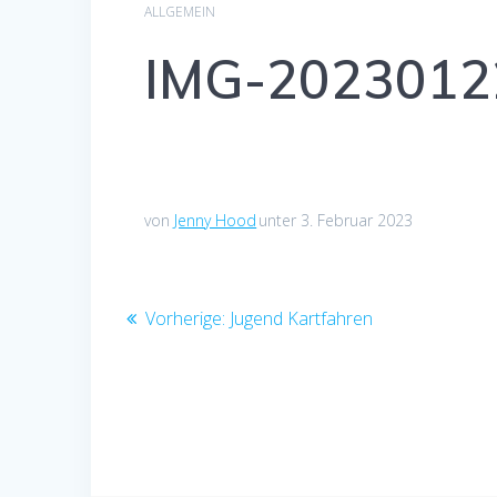
ALLGEMEIN
IMG-202301
von
Jenny Hood
unter 3. Februar 2023
Beitragsnavigation
Vorheriger
Vorherige:
Jugend Kartfahren
Beitrag: