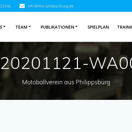
722346
info@msc-philippsburg.de
S
TEAM
PUBLIKATIONEN
SPIELPLAN
TRAINI
-20201121-WA0
Motoballverein aus Philippsburg