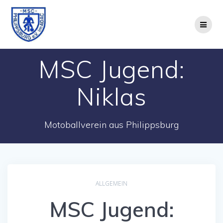
Zum
Inhalt
springen
MSC Jugend:
Niklas
Motoballverein aus Philippsburg
ALLGEMEIN
MSC Jugend: