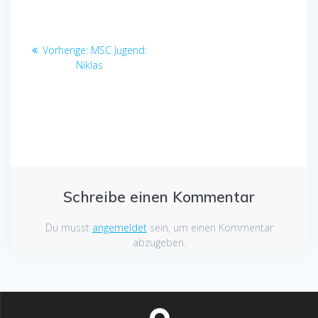
Beitragsnavigation
Vorheriger
Vorherige:
MSC Jugend:
Beitrag:
Niklas
Schreibe einen Kommentar
Du musst
angemeldet
sein, um einen Kommentar
abzugeben.