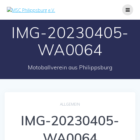
Zum
Inhalt
springen
IMG-20230405-
WA0064
Motoballverein aus Philippsburg
ALLGEMEIN
IMG-20230405-
WA0064