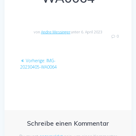
von
Andre Messinger
unter 6. April 2023
0
Beitragsnavigation
Vorheriger
Vorherige:
IMG-
Beitrag:
20230405-WA0064
Schreibe einen Kommentar