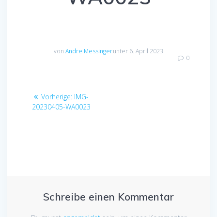
von
Andre Messinger
unter 6. April 2023
0
Beitragsnavigation
Vorheriger
Vorherige:
IMG-
Beitrag:
20230405-WA0023
Schreibe einen Kommentar