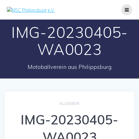
Zum
Inhalt
springen
IMG-20230405-
WA0023
Motoballverein aus Philippsburg
ALLGEMEIN
IMG-20230405-
WA0023