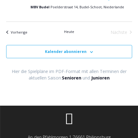
s
n
MBV Budel
Poelderstraat 14, Budel-Schoot, Niederlande
t
s
a
Heute
Nächste
Veranstaltungen
l
Vorherige
t
Veransta
t
a
u
Kalender abonnieren
l
n
g
Hier die Spielpläne im PDF-Format mit allen Terminen der
t
aktuellen Saison:
Senioren
und
Junioren
A
u
n
n
s
i
g
c
e
h
An den Pfählmorgen 1 76661 Philippsburg