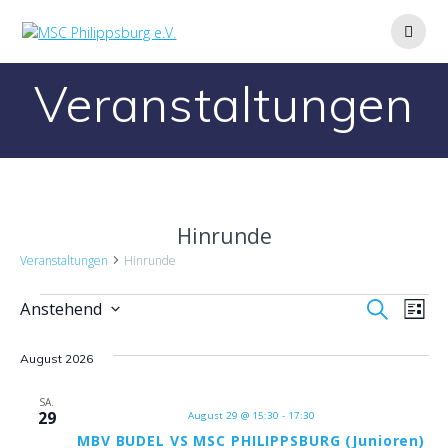
Zum
Inhalt
springen
Veranstaltungen
Hinrunde
Veranstaltungen
Hinrunde
Veranstaltungen
V
V
Anstehend
Suche
Liste
Datum
e
e
wählen.
August 2026
r
r
a
SA.
29
August 29 @ 15:30
-
17:30
a
n
MBV BUDEL VS MSC PHILIPPSBURG (Junioren)