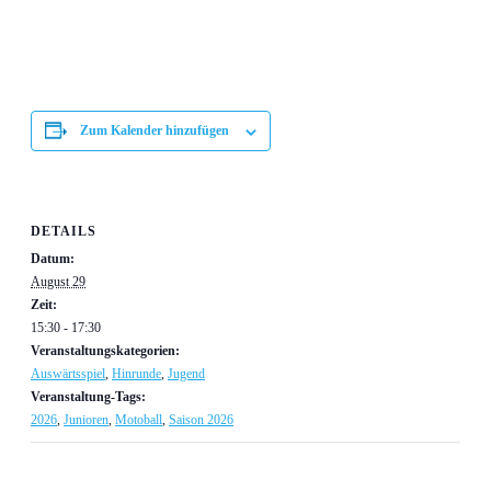
Zum Kalender hinzufügen
DETAILS
Datum:
August 29
Zeit:
15:30 - 17:30
Veranstaltungskategorien:
Auswärtsspiel
,
Hinrunde
,
Jugend
Veranstaltung-Tags:
2026
,
Junioren
,
Motoball
,
Saison 2026