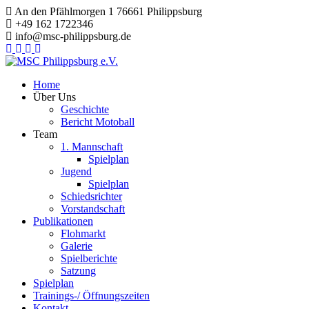
Zum
An den Pfählmorgen 1 76661 Philippsburg
Inhalt
+49 162 1722346
springen
info@msc-philippsburg.de
Home
Über Uns
Geschichte
Bericht Motoball
Team
1. Mannschaft
Spielplan
Jugend
Spielplan
Schiedsrichter
Vorstandschaft
Publikationen
Flohmarkt
Galerie
Spielberichte
Satzung
Spielplan
Trainings-/ Öffnungszeiten
Kontakt