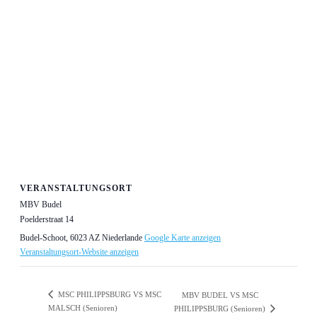
VERANSTALTUNGSORT
MBV Budel
Poelderstraat 14
Budel-Schoot
,
6023 AZ
Niederlande
Google Karte anzeigen
Veranstaltungsort-Website anzeigen
MSC PHILIPPSBURG VS MSC
MBV BUDEL VS MSC
MALSCH (Senioren)
PHILIPPSBURG (Senioren)