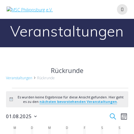
Zum
Inhalt
springen
Veranstaltungen
Rückrunde
Veranstaltungen
Rückrunde
Veranstaltungen
Es wurden keine Ergebnisse für diese Ansicht gefunden. Hier geht
Hinweis
es zu den
nächsten bevorstehenden Veranstaltungen
.
V
V
01.08.2025
Suche
Monat
Datum
e
e
K
M
MONTAG
D
DIENSTAG
M
MITTWOCH
D
DONNERSTAG
F
FREITAG
S
SAMSTAG
S
SONNTA
wählen.