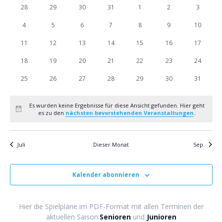
r
0
0
0
0
0
0
0
28
29
30
31
1
2
3
r
a
a
Veranstaltungen
Veranstaltungen
Veranstaltungen
Veranstaltungen
Veranstaltungen
Veranstaltungen
Veranst
0
0
0
0
0
0
0
4
5
6
7
8
9
10
a
n
l
Veranstaltungen
Veranstaltungen
Veranstaltungen
Veranstaltungen
Veranstaltungen
Veranstaltungen
Veransta
0
0
0
0
0
0
0
11
12
13
14
15
16
17
s
n
e
Veranstaltungen
Veranstaltungen
Veranstaltungen
Veranstaltungen
Veranstaltungen
Veranstaltungen
Veransta
0
0
0
0
0
0
0
18
19
20
21
22
23
24
t
Veranstaltungen
Veranstaltungen
Veranstaltungen
Veranstaltungen
Veranstaltungen
Veranstaltungen
Veransta
s
n
a
0
0
0
0
0
0
0
25
26
27
28
29
30
31
Veranstaltungen
Veranstaltungen
Veranstaltungen
Veranstaltungen
Veranstaltungen
Veranstaltungen
Veransta
l
t
d
Es wurden keine Ergebnisse für diese Ansicht gefunden. Hier geht
t
Hinweis
a
es zu den
nächsten bevorstehenden Veranstaltungen
.
e
u
l
r
n
Juli
Dieser Monat
Sep.
g
t
v
A
Kalender abonnieren
u
o
n
n
n
s
Hier die Spielpläne im PDF-Format mit allen Terminen der
i
aktuellen Saison:
Senioren
und
Junioren