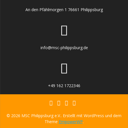
n
t
e
An den Pfählmorgen 1 76661 Philippsburg
S
n
u
-
c
N
a
h
info@msc-philippsburg.de
v
e
i
u
g
a
n
+49 162 1722346
t
d
i
o
A
n
© 2026 MSC Philippsburg e.V.. Erstellt mit WordPress und dem
n
Theme
EmpowerWP
.