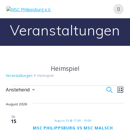
Zum
Inhalt
springen
Veranstaltungen
Heimspiel
Veranstaltungen
Heimspiel
Veranstaltungen
V
V
Anstehend
Suche
Liste
Datum
e
e
wählen.
August 2026
r
r
a
SA.
15
August 15 @ 17:00
-
19:00
a
n
MSC PHILIPPSBURG VS MSC MALSCH