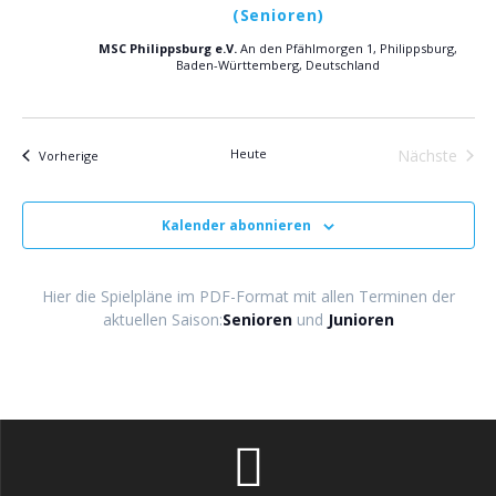
s
(Senioren)
n
t
MSC Philippsburg e.V.
An den Pfählmorgen 1, Philippsburg,
Baden-Württemberg, Deutschland
s
a
l
t
t
Heute
Nächste
Veranstaltungen
Vorherige
a
Veransta
u
l
n
Kalender abonnieren
g
t
A
Hier die Spielpläne im PDF-Format mit allen Terminen der
u
aktuellen Saison:
Senioren
und
Junioren
n
n
s
i
g
c
e
h