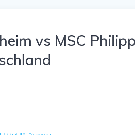
eim vs MSC Philipp
schland
IPPSBURG (Senioren)