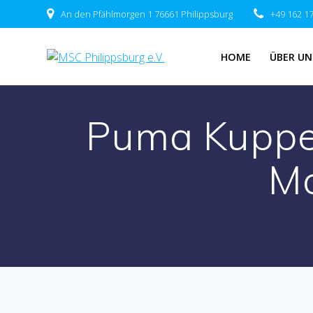
Zum
An den Pfählmorgen 1 76661 Philippsburg
+49 162 1
Inhalt
springen
HOME
ÜBER UN
Puma Kuppe
Mo