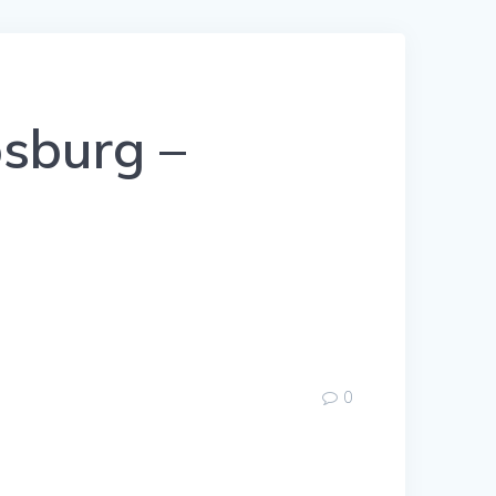
sburg –
0