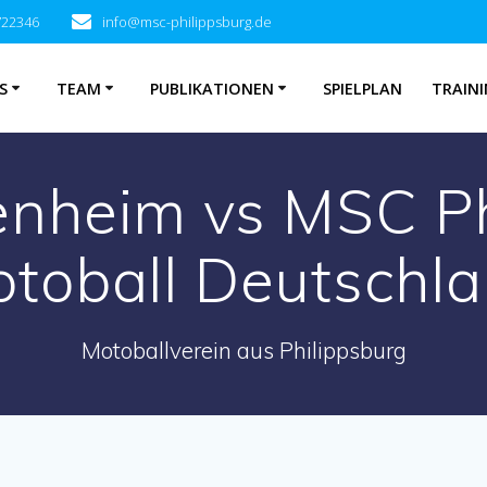
722346
info@msc-philippsburg.de
S
TEAM
PUBLIKATIONEN
SPIELPLAN
TRAINI
nheim vs MSC Phi
toball Deutschl
Motoballverein aus Philippsburg