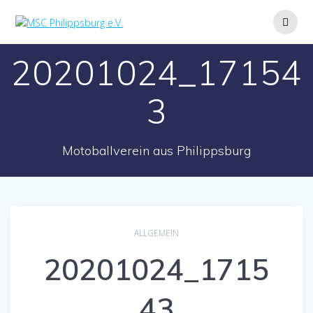
Zum
Inhalt
springen
20201024_17154
3
Motoballverein aus Philippsburg
ALLGEMEIN
20201024_1715
43