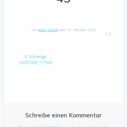
von
Jenny Hood
unter 25. Oktober 2020
0
Beitragsnavigation
Vorheriger
Vorherige:
Beitrag:
20201024_171543
Schreibe einen Kommentar