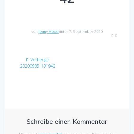
von
Jenny Hood
unter 7. September 2020
0
Beitragsnavigation
Vorheriger
Vorherige:
Beitrag:
20200905_191942
Schreibe einen Kommentar