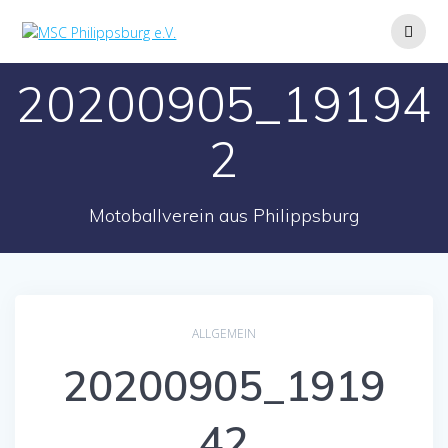
Zum
Inhalt
springen
20200905_19194
2
Motoballverein aus Philippsburg
ALLGEMEIN
20200905_1919
42