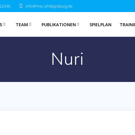
722346
info@msc-philippsburg.de
S
TEAM
PUBLIKATIONEN
SPIELPLAN
TRAINI
Nuri