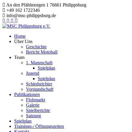
Zum
An den Pfählmorgen 1 76661 Philippsburg
Inhalt
+49 162 1722346
springen
info@msc-philippsburg.de
Home
Über Uns
Geschichte
Bericht Motoball
Team
1. Mannschaft
Spielplan
Jugend
Spielplan
Schiedsrichter
Vorstandschaft
Publikationen
Flohmarkt
Galerie
Spielberichte
Satzung
Spielplan
Trainings-/ Öffnungszeiten
Kontakt