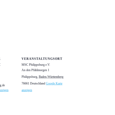
R
VERANSTALTUNGSORT
.
MSC Philippsburg e.V.
An den Pfählmorgen 1
Philippsburg
,
Baden-Württemberg
76661
Deutschland
Google Karte
g.de
nzeigen
anzeigen