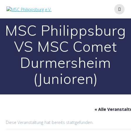
Zum
Inhalt
springen
MSC Philippsburg
VS MSC Comet
Durmersheim
(Junioren)
« Alle Veranstal
Diese Veranstaltung hat bereits stattgefunden.