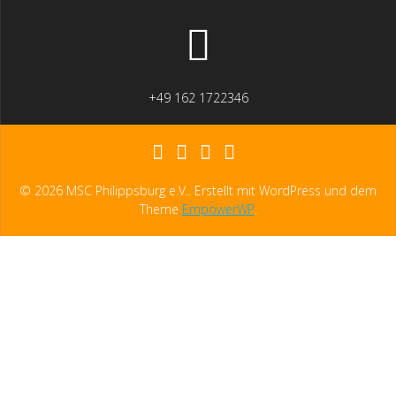
+49 162 1722346
© 2026 MSC Philippsburg e.V.. Erstellt mit WordPress und dem
Theme
EmpowerWP
.