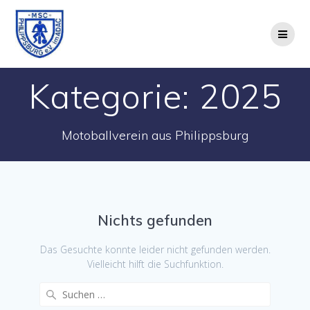
Zum
Inhalt
springen
Kategorie:
2025
Motoballverein aus Philippsburg
Nichts gefunden
Das Gesuchte konnte leider nicht gefunden werden.
Vielleicht hilft die Suchfunktion.
Suchen
nach: