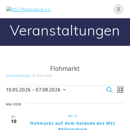
Zum
Inhalt
springen
Veranstaltungen
Flohmarkt
Veranstaltungen
Flohmarkt
Veranstaltungen
V
V
 - 
10.05.2026
07.08.2026
Suche
Liste
Datum
e
e
wählen.
Mai 2026
r
r
a
Mai 10
SO.
10
Flohmarkt auf dem Gelände des MSC
a
n
Philippsburg