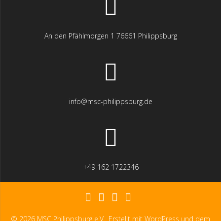
s
i
An den Pfählmorgen 1 76661 Philippsburg
c
h
t
info@msc-philippsburg.de
e
n
,
+49 162 1722346
N
a
v
© 2026 MSC Philippsburg e.V.. Erstellt mit WordPress und dem