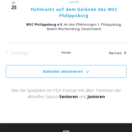
n
t
Juli 25
SA.
25
e
Flohmarkt auf dem Gelände des MSC
S
Philippsburg
n
u
MSC Philippsburg e.V.
An den Pfählmorgen 1, Philippsburg,
-
Baden-Württemberg, Deutschland
c
N
a
h
Vorherige
Heute
Verans
Nächste
v
Veranstaltungen
e
i
Kalender abonnieren
u
g
a
n
Hier die Spielpläne im PDF-Format mit allen Terminen der
t
aktuellen Saison:
Senioren
und
Junioren
d
i
o
A
n
n