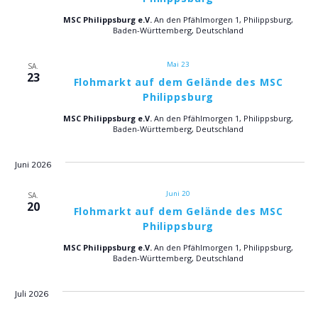
s
n
MSC Philippsburg e.V.
An den Pfählmorgen 1, Philippsburg,
t
Baden-Württemberg, Deutschland
s
a
Mai 23
SA.
l
t
23
Flohmarkt auf dem Gelände des MSC
Philippsburg
t
a
u
MSC Philippsburg e.V.
An den Pfählmorgen 1, Philippsburg,
Baden-Württemberg, Deutschland
l
n
g
t
Juni 2026
A
u
Juni 20
SA.
20
n
Flohmarkt auf dem Gelände des MSC
n
Philippsburg
s
MSC Philippsburg e.V.
An den Pfählmorgen 1, Philippsburg,
i
g
Baden-Württemberg, Deutschland
c
e
Juli 2026
h