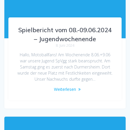
Spielbericht vom 08.-09.06.2024
– Jugendwochenende
8. Juni 2024
Hallo, Motoballfans! Am Wochenende 8.06.+9.06
war unsere Jugend SpVgg stark beansprucht. Am
Samstag ging es zuerst nach Durmersheim. Dort
wurde der neue Platz mit Festlichkeiten eingeweiht.
Unser Nachwuchs durfte gegen…
Weiterlesen