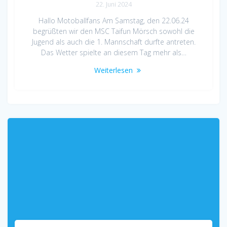
22. Juni 2024
Hallo Motoballfans Am Samstag, den 22.06.24
begrüßten wir den MSC Taifun Mörsch sowohl die
Jugend als auch die 1. Mannschaft durfte antreten.
Das Wetter spielte an diesem Tag mehr als…
Weiterlesen