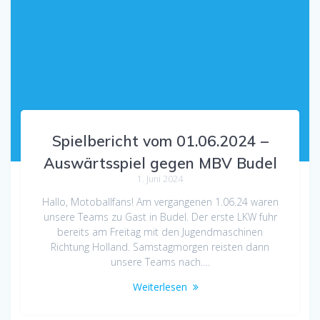
Spielbericht vom 01.06.2024 –
Auswärtsspiel gegen MBV Budel
1. Juni 2024
Hallo, Motoballfans! Am vergangenen 1.06.24 waren
unsere Teams zu Gast in Budel. Der erste LKW fuhr
bereits am Freitag mit den Jugendmaschinen
Richtung Holland. Samstagmorgen reisten dann
unsere Teams nach.…
Weiterlesen