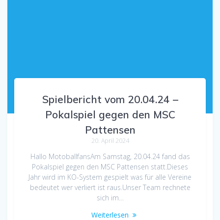
Spielbericht vom 20.04.24 –
Pokalspiel gegen den MSC
Pattensen
20. April 2024
Hallo MotoballfansAm Samstag, 20.04.24 fand das
Pokalspiel gegen den MSC Pattensen statt.Dieses
Jahr wird im KO-System gespielt was für alle Vereine
bedeutet wer verliert ist raus.Unser Team rechnete
sich im…
Weiterlesen