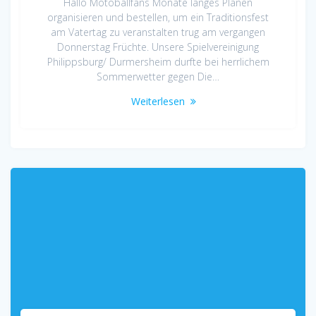
Hallo Motoballfans Monate langes Planen
organisieren und bestellen, um ein Traditionsfest
am Vatertag zu veranstalten trug am vergangen
Donnerstag Früchte. Unsere Spielvereinigung
Philippsburg/ Durmersheim durfte bei herrlichem
Sommerwetter gegen Die…
Weiterlesen